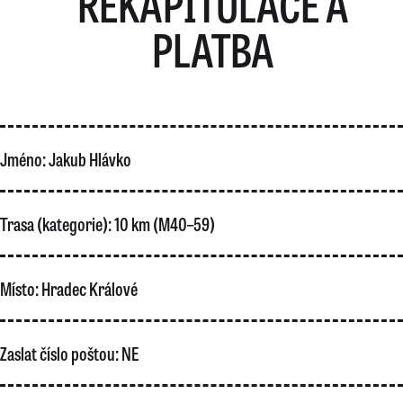
REKAPITULACE A
PLATBA
Jméno:
Jakub Hlávko
Trasa (kategorie):
10 km (M40–59)
Místo:
Hradec Králové
Zaslat číslo poštou:
NE