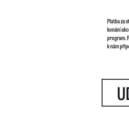
Platba za 
konání akc
program. P
k nám připo
U