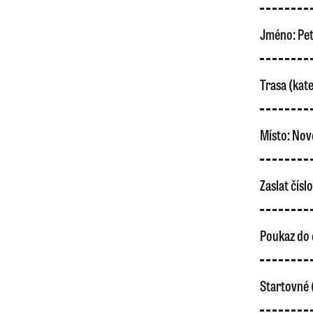
Jméno:
Pet
Trasa (kate
Místo:
Nov
Zaslat čísl
Poukaz do 
Startovné 