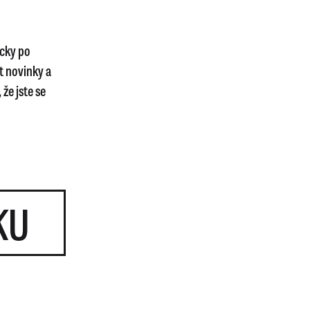
icky po
t novinky a
že jste se
KU