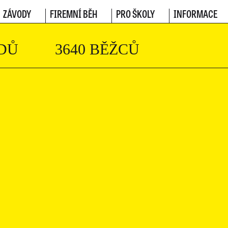
ZÁVODY
FIREMNÍ BĚH
PRO ŠKOLY
INFORMACE
DŮ
3640 BĚŽCŮ