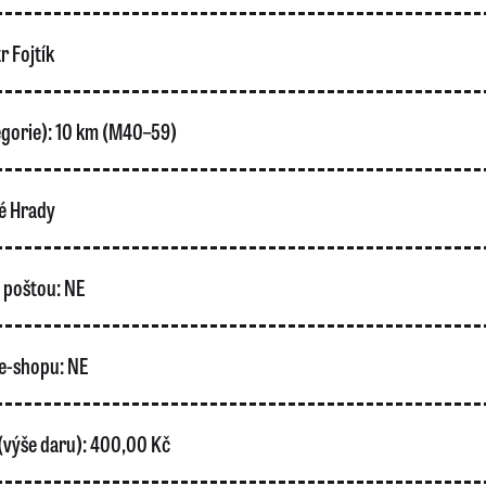
r Fojtík
gorie):
10 km (M40–59)
é Hrady
o poštou:
NE
e-shopu:
NE
(výše daru):
400,00 Kč