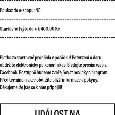
Poukaz do e-shopu:
NE
Startovné (výše daru):
400,00 Kč
Platba za startovné proběhla v pořádku! Potvrzení o daru
obdržíte elektronicky po konání akce. Sledujte prosím web a
Facebook. Postupně budeme zveřejňovat novinky a program.
Před termínem akce obdržíte bližší informace a pokyny.
Děkujeme, že jste se k nám připojili!
UDÁLOST NA