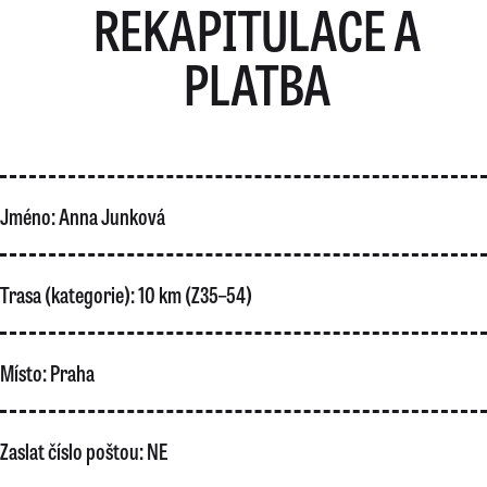
REKAPITULACE A
PLATBA
Jméno:
Anna Junková
Trasa (kategorie):
10 km (Z35–54)
Místo:
Praha
Zaslat číslo poštou:
NE