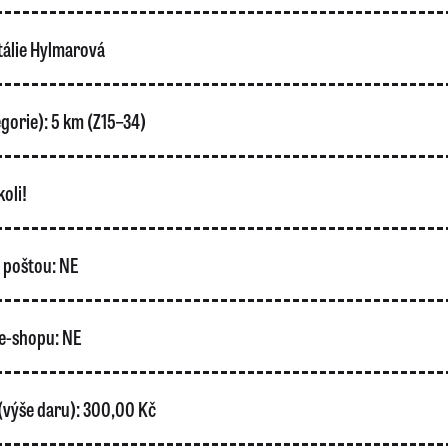
álie Hylmarová
gorie):
5 km (Z15–34)
oli!
o poštou:
NE
e-shopu:
NE
(výše daru):
300,00 Kč