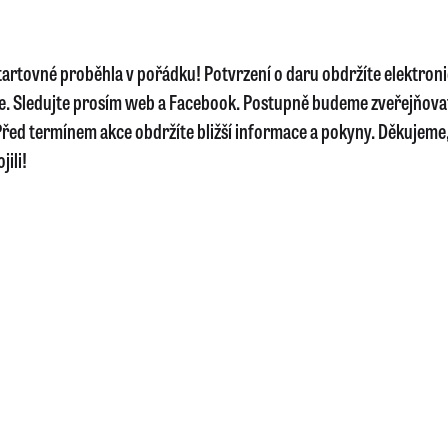
startovné proběhla v pořádku! Potvrzení o daru obdržíte elektron
e. Sledujte prosím web a Facebook. Postupně budeme zveřejňova
řed termínem akce obdržíte bližší informace a pokyny. Děkujeme, 
jili!