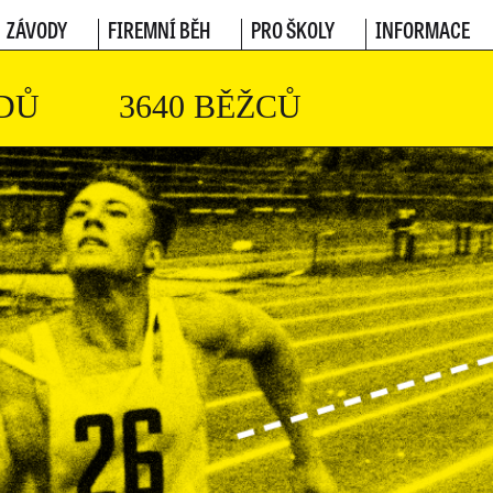
ZÁVODY
FIREMNÍ BĚH
PRO ŠKOLY
INFORMACE
DŮ
3640 BĚŽCŮ