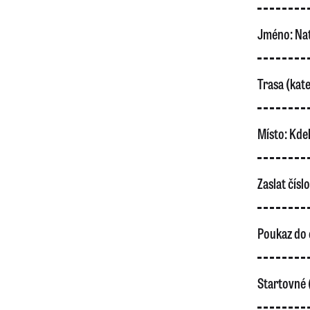
Jméno:
Nat
Trasa (kate
Místo:
Kdek
Zaslat čísl
Poukaz do 
Startovné 