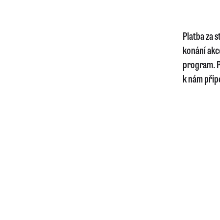
Platba za 
konání akc
program. P
k nám připo