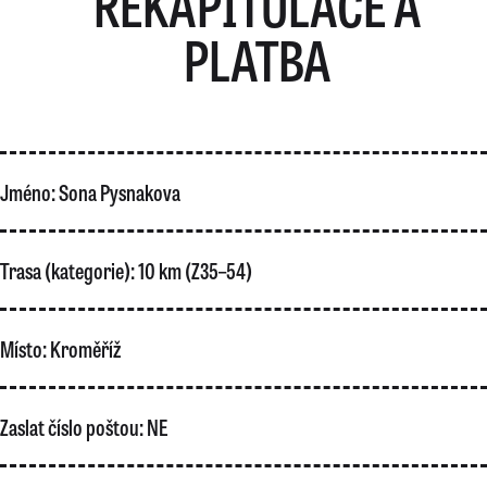
REKAPITULACE A
PLATBA
Jméno:
Sona Pysnakova
Trasa (kategorie):
10 km (Z35–54)
Místo:
Kroměříž
Zaslat číslo poštou:
NE