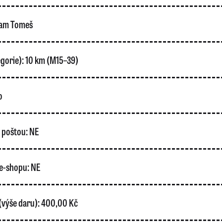
am Tomeš
gorie):
10 km (M15–39)
o
o poštou:
NE
e-shopu:
NE
(výše daru):
400,00 Kč