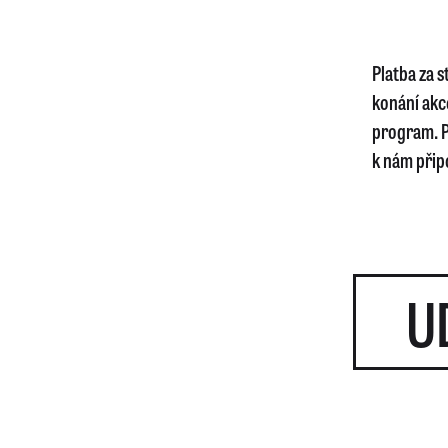
Platba za 
konání akc
program. P
k nám připo
U