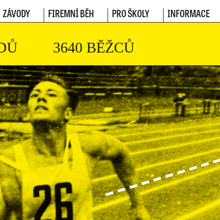
ZÁVODY
FIREMNÍ BĚH
PRO ŠKOLY
INFORMACE
DŮ
3640 BĚŽCŮ