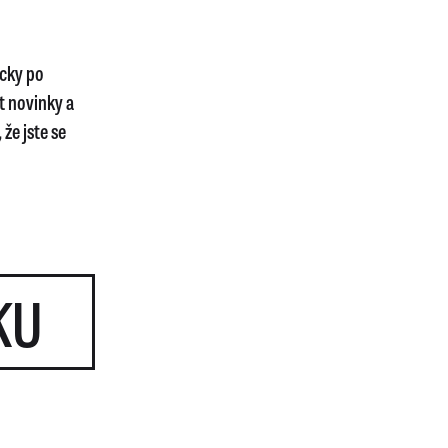
icky po
t novinky a
že jste se
KU