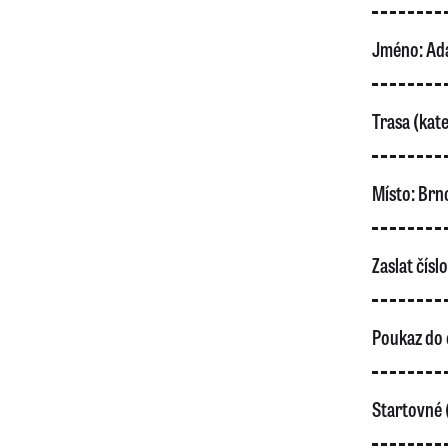
Jméno:
Ad
Trasa (kate
Místo:
Brn
Zaslat čísl
Poukaz do 
Startovné 