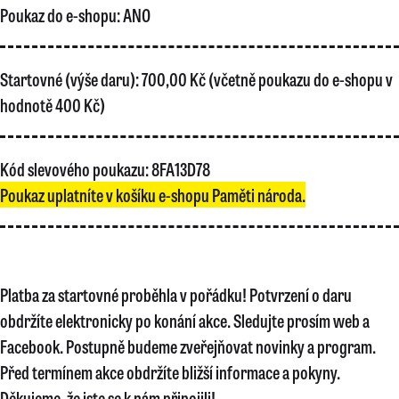
Poukaz do e-shopu:
ANO
Startovné (výše daru):
700,00 Kč (včetně poukazu do e-shopu v
hodnotě 400 Kč)
Kód slevového poukazu:
8FA13D78
Poukaz uplatníte v košíku e-shopu Paměti národa.
Platba za startovné proběhla v pořádku! Potvrzení o daru
obdržíte elektronicky po konání akce. Sledujte prosím web a
Facebook. Postupně budeme zveřejňovat novinky a program.
Před termínem akce obdržíte bližší informace a pokyny.
Děkujeme, že jste se k nám připojili!