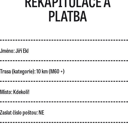
REKAPITULACE A
PLATBA
Jméno:
Jiří Ekl
Trasa (kategorie):
10 km (M60 +)
Místo:
Kdekoli!
Zaslat číslo poštou:
NE