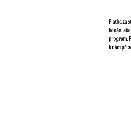
Platba za 
konání akc
program. P
k nám připo