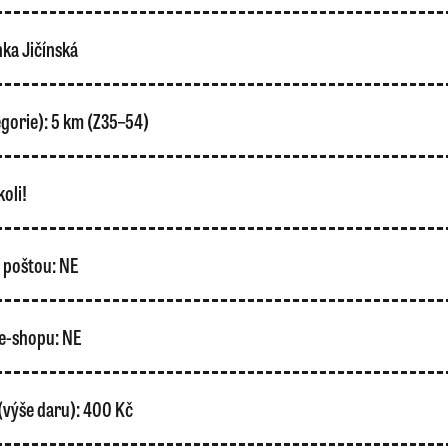
ka Jičínská
gorie):
5 km (Z35–54)
oli!
o poštou:
NE
e-shopu:
NE
(výše daru):
400 Kč