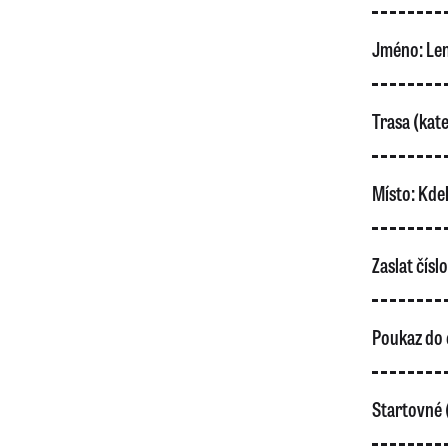
Jméno:
Len
Trasa (kate
Místo:
Kdek
Zaslat čísl
Poukaz do 
Startovné 