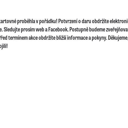
startovné proběhla v pořádku! Potvrzení o daru obdržíte elektron
e. Sledujte prosím web a Facebook. Postupně budeme zveřejňova
řed termínem akce obdržíte bližší informace a pokyny. Děkujeme, 
jili!