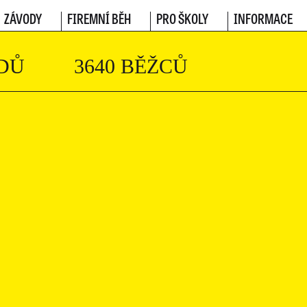
ZÁVODY
FIREMNÍ BĚH
PRO ŠKOLY
INFORMACE
DŮ
3640 BĚŽCŮ