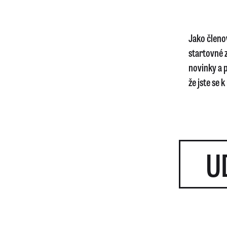
Jako členo
startovné 
novinky a 
že jste se k
U