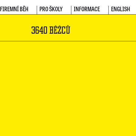
FIREMNÍ BĚH
PRO ŠKOLY
INFORMACE
ENGLISH
3640 BĚŽCŮ