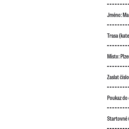
Jméno:
Mar
Trasa (kate
Místo:
Plze
Zaslat čísl
Poukaz do 
Startovné 