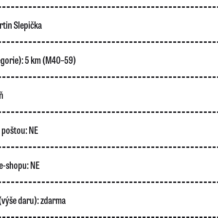
tin Slepička
gorie):
5 km (M40–59)
ň
o poštou:
NE
e-shopu:
NE
(výše daru):
zdarma