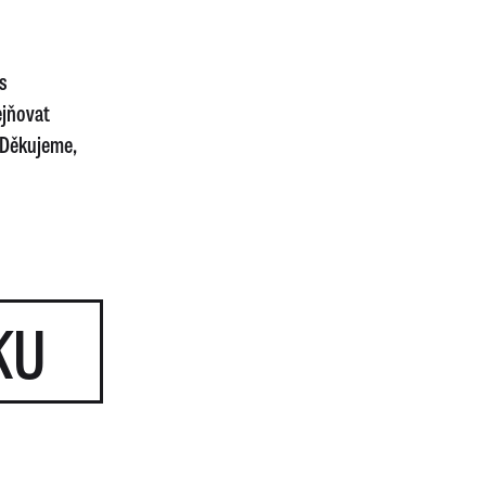
s
ejňovat
 Děkujeme,
KU