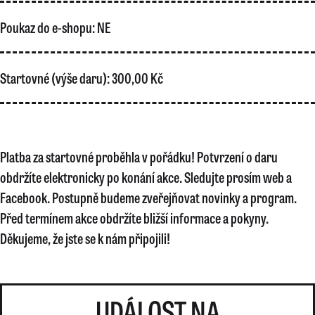
Poukaz do e-shopu:
NE
Startovné (výše daru):
300,00 Kč
Platba za startovné proběhla v pořádku! Potvrzení o daru
obdržíte elektronicky po konání akce. Sledujte prosím web a
Facebook. Postupně budeme zveřejňovat novinky a program.
Před termínem akce obdržíte bližší informace a pokyny.
Děkujeme, že jste se k nám připojili!
UDÁLOST NA