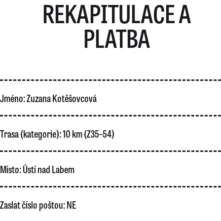
REKAPITULACE A
PLATBA
Jméno:
Zuzana Kotěšovcová
Trasa (kategorie):
10 km (Z35–54)
Místo:
Ústí nad Labem
Zaslat číslo poštou:
NE