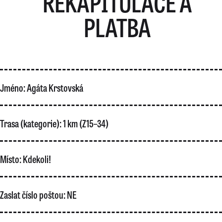
REKAPITULACE A
PLATBA
Jméno:
Agáta Krstovská
Trasa (kategorie):
1 km (Z15–34)
Místo:
Kdekoli!
Zaslat číslo poštou:
NE