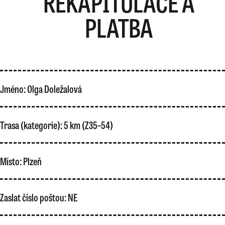
REKAPITULACE A
PLATBA
Jméno:
Olga Doležalová
Trasa (kategorie):
5 km (Z35–54)
Místo:
Plzeň
Zaslat číslo poštou:
NE