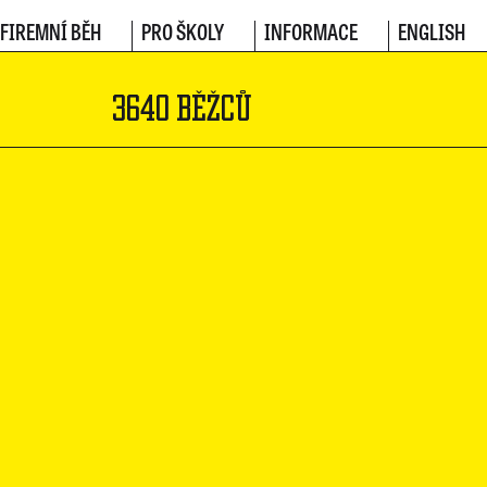
FIREMNÍ BĚH
PRO ŠKOLY
INFORMACE
ENGLISH
3640 BĚŽCŮ