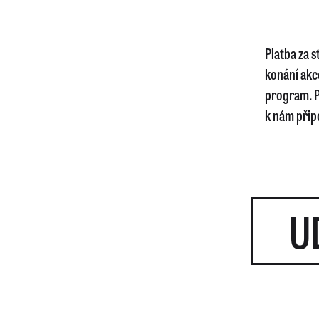
Platba za 
konání akc
program. P
k nám připo
U