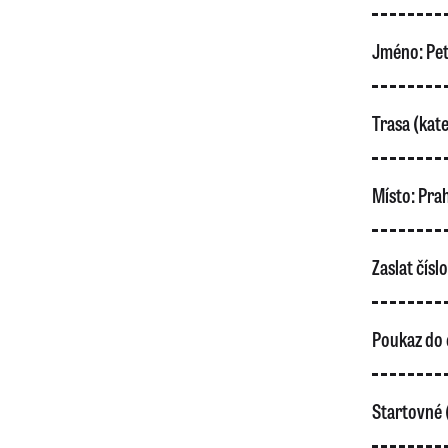
Jméno:
Pet
Trasa (kate
Místo:
Pra
Zaslat čísl
Poukaz do 
Startovné 