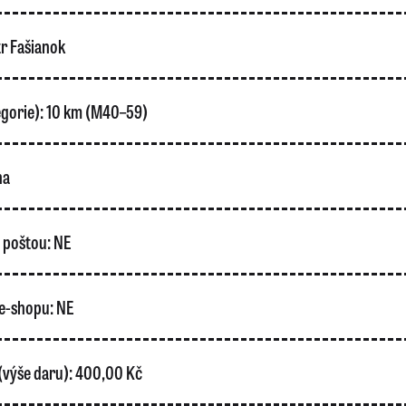
r Fašianok
gorie):
10 km (M40–59)
ha
o poštou:
NE
e-shopu:
NE
(výše daru):
400,00 Kč