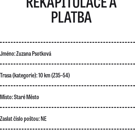
REKAPITULACE A
PLATBA
Jméno:
Zuzana Psotková
Trasa (kategorie):
10 km (Z35–54)
Místo:
Staré Město
Zaslat číslo poštou:
NE