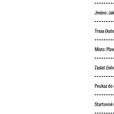
Jméno:
Jak
Trasa (kate
Místo:
Plze
Zaslat čísl
Poukaz do 
Startovné 