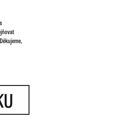
s
ejňovat
 Děkujeme,
KU