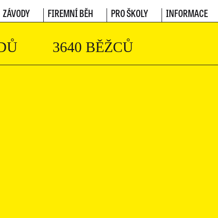
ZÁVODY
FIREMNÍ BĚH
PRO ŠKOLY
INFORMACE
DŮ
3640 BĚŽCŮ