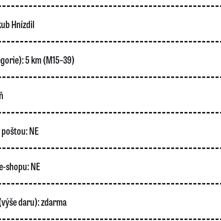
ub Hnízdil
gorie):
5 km (M15–39)
ň
o poštou:
NE
e-shopu:
NE
(výše daru):
zdarma