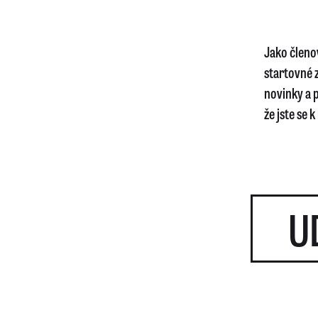
Jako členo
startovné 
novinky a 
že jste se k
U