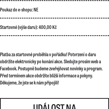
Poukaz do e-shopu:
NE
Startovné (výše daru):
400,00 Kč
Platba za startovné proběhla v pořádku! Potvrzení o daru
obdržíte elektronicky po konání akce. Sledujte prosím web a
Facebook. Postupně budeme zveřejňovat novinky a program.
Před termínem akce obdržíte bližší informace a pokyny.
Děkujeme, že jste se k nám připojili!
UDÁLOST NA