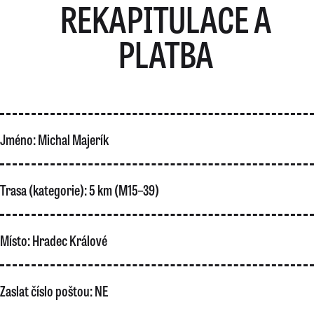
REKAPITULACE A
PLATBA
Jméno:
Michal Majerík
Trasa (kategorie):
5 km (M15–39)
Místo:
Hradec Králové
Zaslat číslo poštou:
NE