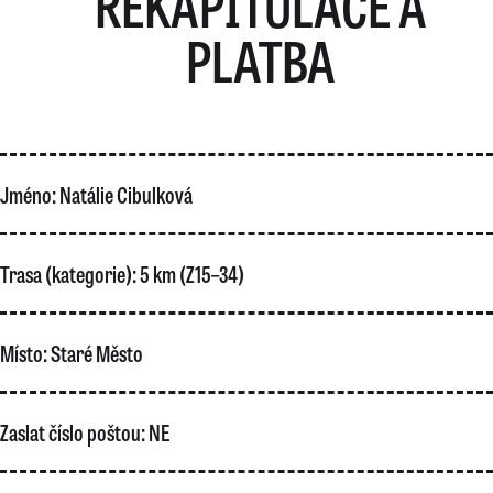
REKAPITULACE A
PLATBA
Jméno:
Natálie Cibulková
Trasa (kategorie):
5 km (Z15–34)
Místo:
Staré Město
Zaslat číslo poštou:
NE