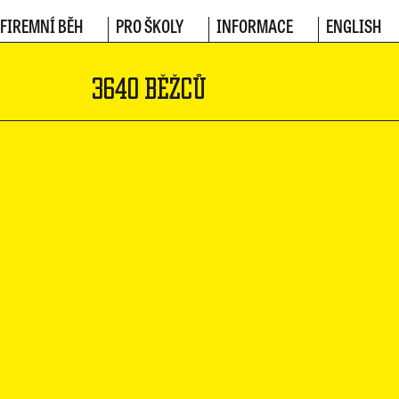
FIREMNÍ BĚH
PRO ŠKOLY
INFORMACE
ENGLISH
3640 BĚŽCŮ