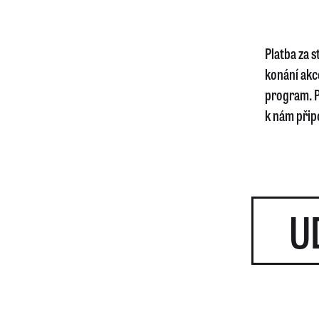
Platba za 
konání akc
program. P
k nám připo
U