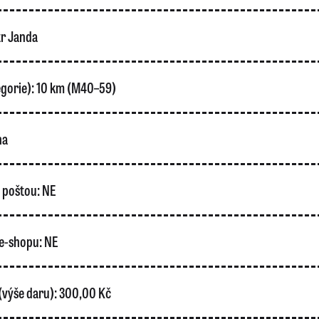
r Janda
gorie):
10 km (M40–59)
ha
o poštou:
NE
e-shopu:
NE
(výše daru):
300,00 Kč