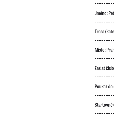
Jméno:
Pet
Trasa (kate
Místo:
Pra
Zaslat čísl
Poukaz do 
Startovné 