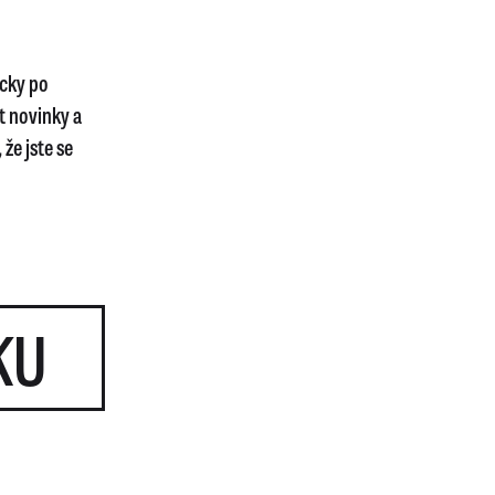
icky po
t novinky a
že jste se
KU