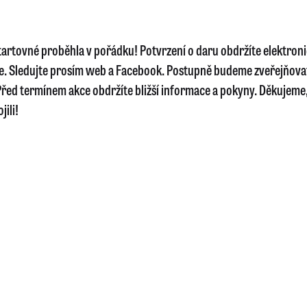
startovné proběhla v pořádku! Potvrzení o daru obdržíte elektron
e. Sledujte prosím web a Facebook. Postupně budeme zveřejňova
řed termínem akce obdržíte bližší informace a pokyny. Děkujeme, 
jili!