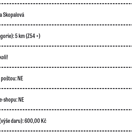
a Skopalová
gorie):
5 km (Z54 +)
oli!
o poštou:
NE
e-shopu:
NE
(výše daru):
600,00 Kč