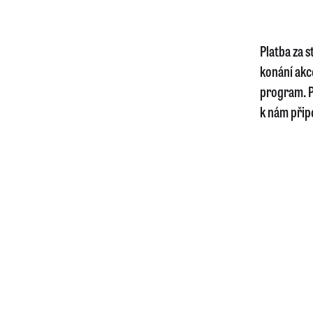
Platba za 
konání akc
program. P
k nám připo