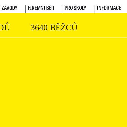
ZÁVODY
FIREMNÍ BĚH
PRO ŠKOLY
INFORMACE
DŮ
3640 BĚŽCŮ