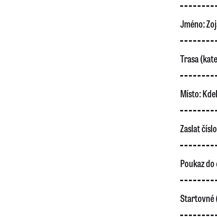
Jméno:
Zoj
Trasa (kate
Místo:
Kdek
Zaslat čísl
Poukaz do 
Startovné 