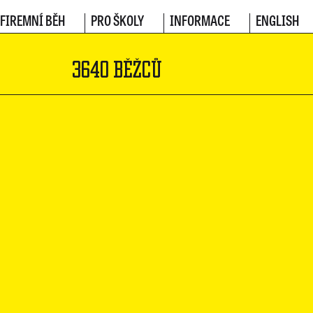
FIREMNÍ BĚH
PRO ŠKOLY
INFORMACE
ENGLISH
3640 BĚŽCŮ