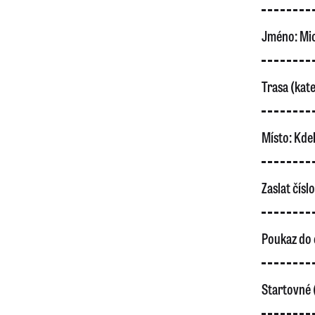
Jméno:
Mic
Trasa (kate
Místo:
Kdek
Zaslat čísl
Poukaz do 
Startovné 