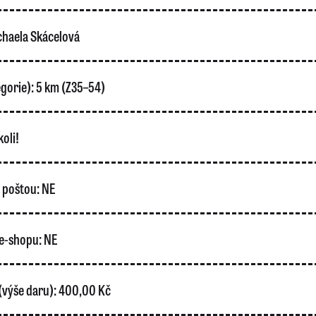
haela Skácelová
gorie):
5 km (Z35–54)
oli!
o poštou:
NE
e-shopu:
NE
(výše daru):
400,00 Kč