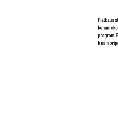
Platba za 
konání akc
program. P
k nám připo