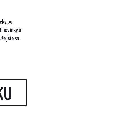
icky po
t novinky a
že jste se
KU