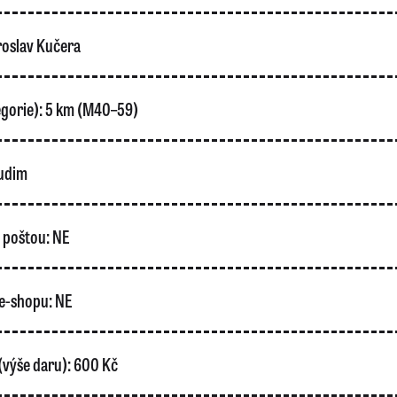
oslav Kučera
gorie):
5 km (M40–59)
udim
o poštou:
NE
e-shopu:
NE
(výše daru):
600 Kč