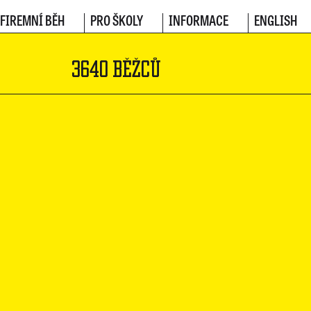
FIREMNÍ BĚH
PRO ŠKOLY
INFORMACE
ENGLISH
3640 BĚŽCŮ