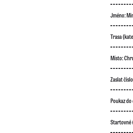
Jméno:
Mir
Trasa (kate
Místo:
Chr
Zaslat čísl
Poukaz do 
Startovné 