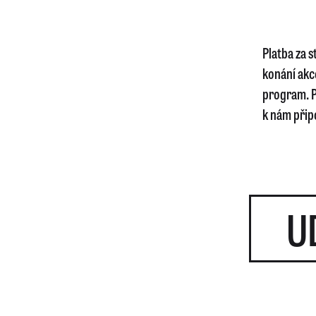
Platba za 
konání akc
program. P
k nám připo
U