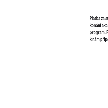
Platba za 
konání akc
program. P
k nám připo