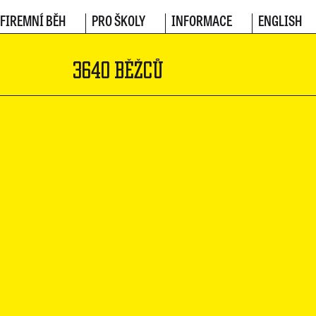
FIREMNÍ BĚH
PRO ŠKOLY
INFORMACE
ENGLISH
3640 BĚŽCŮ