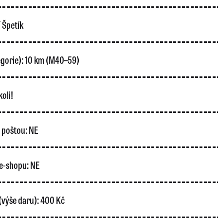
í Špetík
gorie):
10 km (M40–59)
oli!
o poštou:
NE
e-shopu:
NE
(výše daru):
400 Kč