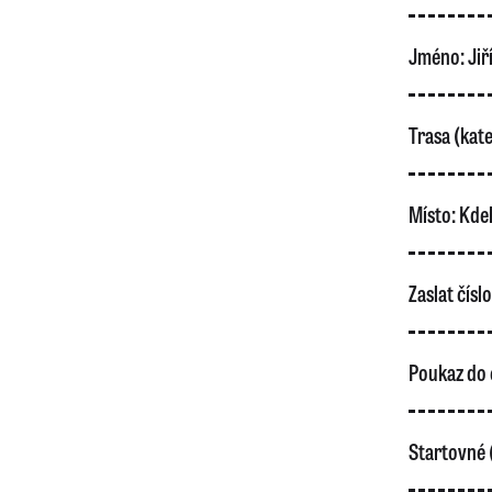
Jméno:
Jiř
Trasa (kate
Místo:
Kdek
Zaslat čísl
Poukaz do 
Startovné 