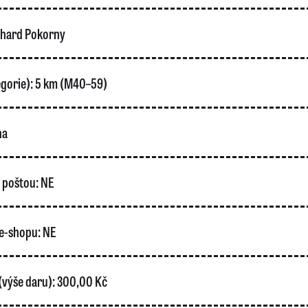
hard Pokorny
gorie):
5 km (M40–59)
ha
o poštou:
NE
e-shopu:
NE
(výše daru):
300,00 Kč