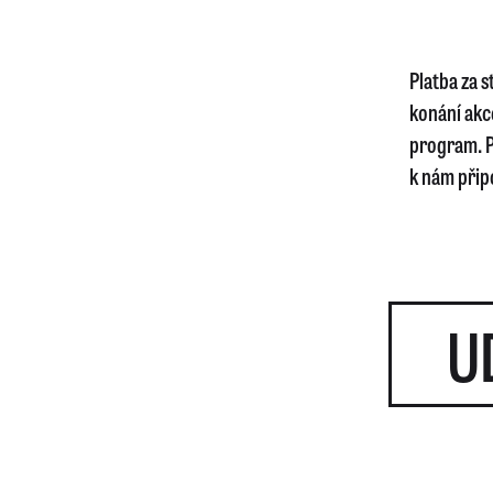
Platba za 
konání akc
program. P
k nám připo
U