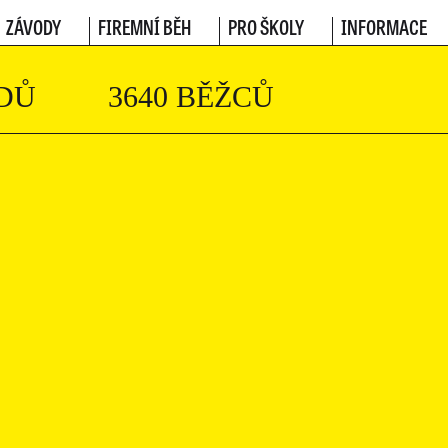
ZÁVODY
FIREMNÍ BĚH
PRO ŠKOLY
INFORMACE
DŮ
3640 BĚŽCŮ