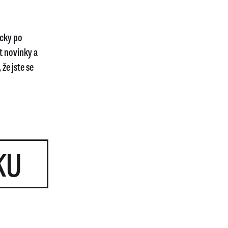
icky po
t novinky a
že jste se
KU