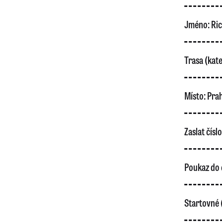
Jméno:
Ric
Trasa (kate
Místo:
Pra
Zaslat čísl
Poukaz do 
Startovné 