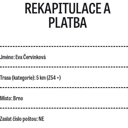
REKAPITULACE A
PLATBA
Jméno:
Eva Červinková
Trasa (kategorie):
5 km (Z54 +)
Místo:
Brno
Zaslat číslo poštou:
NE