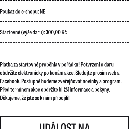
Poukaz do e-shopu:
NE
Startovné (výše daru):
300,00 Kč
Platba za startovné proběhla v pořádku! Potvrzení o daru
obdržíte elektronicky po konání akce. Sledujte prosím web a
Facebook. Postupně budeme zveřejňovat novinky a program.
Před termínem akce obdržíte bližší informace a pokyny.
Děkujeme, že jste se k nám připojili!
UDÁLOST NA