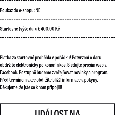
Poukaz do e-shopu:
NE
Startovné (výše daru):
400,00 Kč
Platba za startovné proběhla v pořádku! Potvrzení o daru
obdržíte elektronicky po konání akce. Sledujte prosím web a
Facebook. Postupně budeme zveřejňovat novinky a program.
Před termínem akce obdržíte bližší informace a pokyny.
Děkujeme, že jste se k nám připojili!
UDÁLOST NA