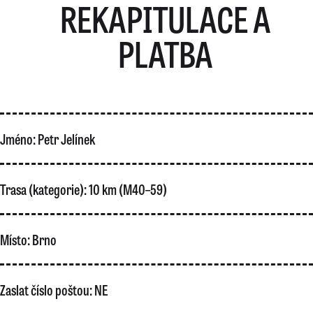
REKAPITULACE A
PLATBA
Jméno:
Petr Jelínek
Trasa (kategorie):
10 km (M40–59)
Místo:
Brno
Zaslat číslo poštou:
NE