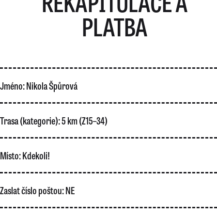
REKAPITULACE A
PLATBA
Jméno:
Nikola Špůrová
Trasa (kategorie):
5 km (Z15–34)
Místo:
Kdekoli!
Zaslat číslo poštou:
NE