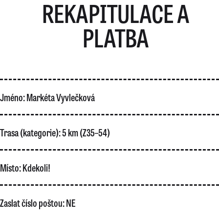
REKAPITULACE A
PLATBA
Jméno:
Markéta Vyvlečková
Trasa (kategorie):
5 km (Z35–54)
Místo:
Kdekoli!
Zaslat číslo poštou:
NE